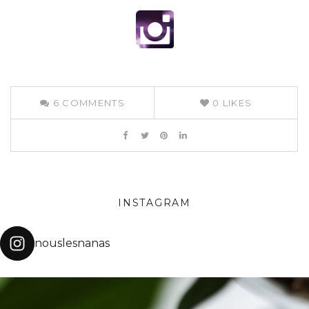
6
COMMENTS
0
LIKES
INSTAGRAM
nouslesnanas