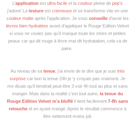
L’
application
est
ultra-facile
et la
couleur
pleine de
pep’s
j’adore! La
texture
est
crémeuse
et se transforme vite en une
couleur matte
après l’application. Je vous
conseille
d’avoir les
lèvres bien hydratées
avant d’appliquer le Rouge Edition Velvet
si vous ne voulez pas qu’il marque toute les stries et petites
peaux car qui dit rouge à lèvre mat dit hydratation, cela va de
paire.
Au niveau de sa
tenue
, j’ai envie de te dire que je suis
très
surprise
car bon la tenue 24h je ‘y croyais pas vraiment. Je
me disais qu’il tiendrait peut-être 3 voir 4h tout au plus et sans
manger. Mais dans la réalité c’est tout autre,
la tenue du
Rouge Edition Velvet m’a bluffé
il tient facilement
7-8h sans
retouche
et en ayant mangé. Après le résultat commence à
être nettement moins joli.