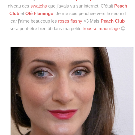
niveau des
swatchs
que j’avais vu sur internet. C’était
Peach
Club
et
Olé Flamingo
. Je me suis penchée vers le second
car j’aime beaucoup les
roses flashy
<3 Mais
Peach Club
sera peut-être bientôt dans ma
petite
trousse maquillage
😉