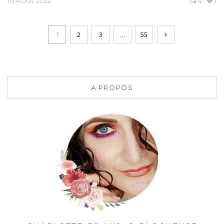
10 AOÛT 2022
4
1
1
2
3
…
55
A PROPOS